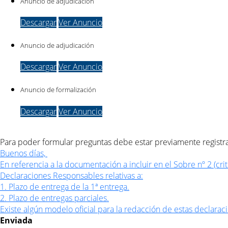
Anuncio de adjudicación
Descargar
Ver Anuncio
Anuncio de adjudicación
Descargar
Ver Anuncio
Anuncio de formalización
Descargar
Ver Anuncio
Para poder formular preguntas debe estar previamente registrad
Buenos días, 

En referencia a la documentación a incluir en el Sobre nº 2 (cri
Declaraciones Responsables relativas a:

1. Plazo de entrega de la 1ª entrega.

2. Plazo de entregas parciales.

Existe algún modelo oficial para la redacción de estas declara
Enviada