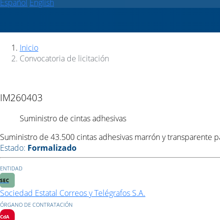
Español
English
Inicio
Convocatoria de licitación
IM260403
Suministro de cintas adhesivas
Suministro de 43.500 cintas adhesivas marrón y transparente par
Estado
:
Formalizado
ENTIDAD
SEC
Sociedad Estatal Correos y Telégrafos S.A.
ÓRGANO DE CONTRATACIÓN
CdA